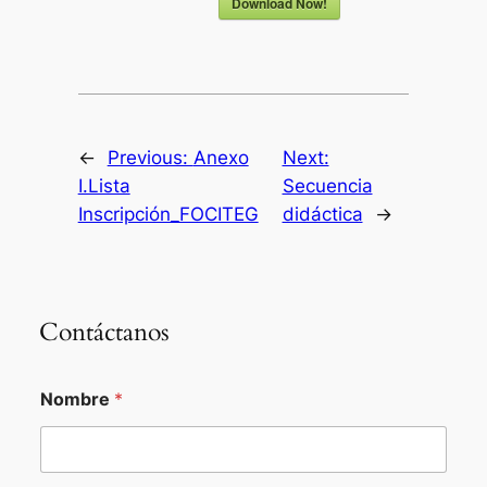
Download Now!
←
Previous:
Anexo
Next:
I.Lista
Secuencia
Inscripción_FOCITEG
didáctica
→
Contáctanos
Nombre
*